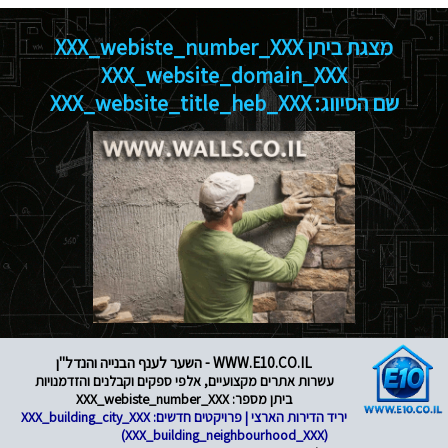
מצגת ביתן XXX_webiste_number_XXX
XXX_website_domain_XXX
שם הסיווג: XXX_website_title_heb_XXX
WWW.E10.CO.IL - השער לענף הבנייה והנדל"ן
עשרות אתרים מקצועיים, אלפי ספקים וקבלנים והזדמנויות
ביתן מספר: XXX_webiste_number_XXX
יריד הדירות הארצי | פרויקטים חדשים: XXX_building_city_XXX
(XXX_building_neighbourhood_XXX)