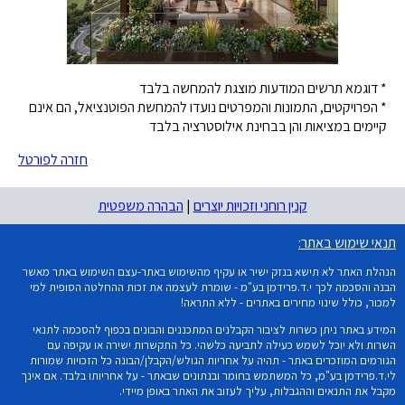
* דוגמא תרשים המודעות מוצגת להמחשה בלבד
* הפרויקטים, התמונות והמפרטים נועדו להמחשת הפוטנציאל, הם אינם
קיימים במציאות והן בבחינת אילוסטרציה בלבד
חזרה לפורטל
קנין רוחני וזכויות יוצרים
|
הבהרה משפטית
תנאי שימוש באתר:
הנהלת האתר לא תישא בנזק ישיר או עקיף מהשימוש באתר-עצם השימוש באתר מאשר
הבנה והסכמה לכך י.ד.פרידמן בע"מ - שומרת לעצמה את זכות ההחלטה הסופית למי
למכור, כולל שינוי מחירים באתרים - ללא התראה!
המידע באתר ניתן כשרות לציבור הקבלנים המתכננים והבונים בכפוף להסכמה לתנאי
השרות ולא יוכל לשמש כעילה לתביעה כלשהי. כל התקשרות ישירה או עקיפה עם
הגורמים המוזכרים באתר - תהיה על אחריות הגולש/הקבלן/הבונה כל הזכויות שמורות
לי.ד.פרידמן בע"מ, כל המשתמש בחומר ובנתונים שבאתר - על אחריותו בלבד. אם אינך
מקבל את התנאים וההגבלות, עליך לעזוב את האתר באופן מיידי.